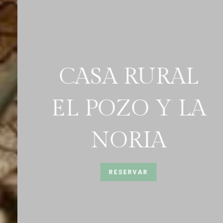
CASA RURAL
EL POZO Y LA
NORIA
RESERVAR